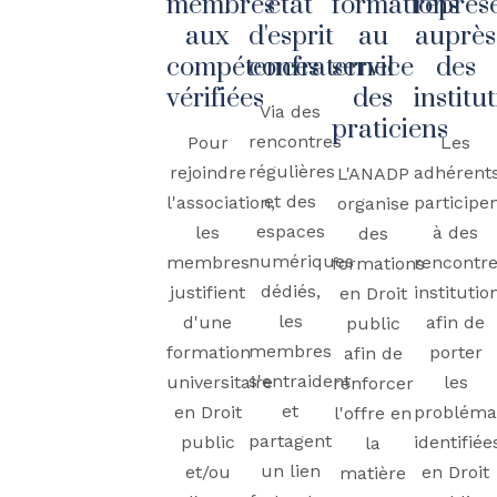
membres
état
formations
représ
aux
d'esprit
au
auprès
compétences
confraternel
service
des
vérifiées
des
institu
Via des
praticiens
rencontres
Pour
Les
régulières
rejoindre
adhérent
L'ANADP
et des
l'association,
participe
organise
espaces
les
à des
des
numériques
membres
rencontr
formations
dédiés,
justifient
institutio
en Droit
les
d'une
afin de
public
membres
formation
porter
afin de
s'entraident
universitaire
les
renforcer
et
en Droit
probléma
l'offre en
partagent
public
identifiée
la
un lien
et/ou
en Droit
matière