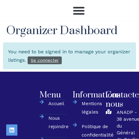
QUI SOMMES-NOUS ?
NOUS REJOINDRE
NOS MEMBRES
Organizer Dashboard
You need to be signed in to manage your organizer
listings.
Se connecter
Menu
Informations
Contacte
nous
Accueil
Mentions
légales
ANADP -
Nous
38 avenu
du
rejoindre
Politique de
Général
confidentialité