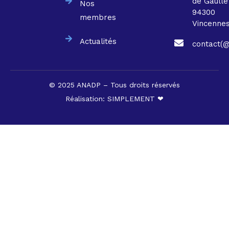
de Gaulle
Nos
94300
membres
Vincenne
Actualités
contact(@
© 2025 ANADP – Tous droits réservés
Réalisation:
SIMPLEMENT ❤