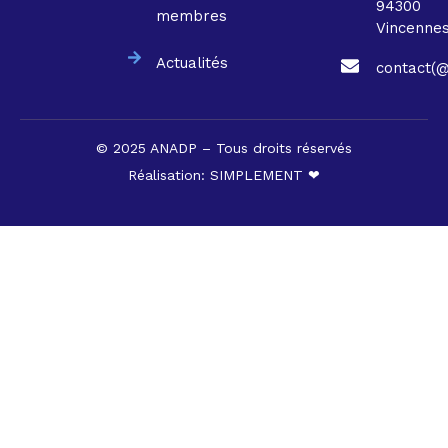
94300
membres
Vincenne
Actualités
contact(@
© 2025 ANADP – Tous droits réservés
Réalisation:
SIMPLEMENT ❤