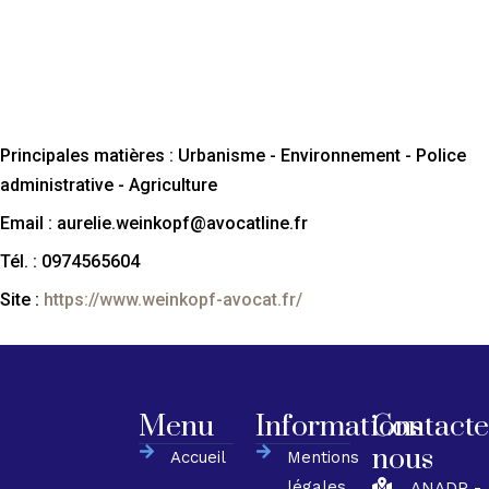
Principales matières : Urbanisme - Environnement - Police
administrative - Agriculture
Email : aurelie.weinkopf@avocatline.fr
Tél. : 0974565604
Site :
https://www.weinkopf-avocat.fr/
Menu
Informations
Contacte
nous
Accueil
Mentions
légales
ANADP -